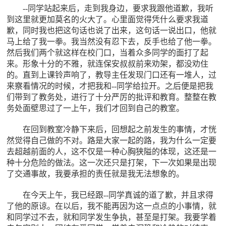
--同学站起来后，走到我身边，要求我跟他道歉，我听
到这里就更加莫名的火大了。心里面觉得凭什么要求我道
歉，同时我也把这句话也说了出来，这句话一说出口，他就
马上给了我一拳。我当然没有忍下去，反手也给了他一拳。
然后我们两个就这样在校门口，当着众多同学的面打了起
来。形象十分的不雅，就连保安叔叔前来劝架，都没劝住
的。直到上课铃声响了，教导主任发现门口还有一堆人，过
来察看情况的时候，才把我和--同学给拉开。之后便是把我
们带到了教务处，进行了十分严厉的批评和教育。整整在教
务处面壁思过了一上午，我们才回到自己的教室。
在回到教室冷静下来后，回想起之前发生的事情，才恍
然觉得自己做的不对。路是大家一起的路，我为什么一定要
去超越前面的人，这不仅是一种心胸狭隘的体现，这还是一
种十分危险的做法。这一次还只是打架，下一次如果是出现
了交通事故，我要承担的责任就是我无法想象的。
在今天上午，我已经跟--同学真诚的道了歉，并且求得
了他的原谅。在以后，我不能再因为这一点点的小事情，就
和同学过不去，就和同学发生争执，甚至是打架。我要学着