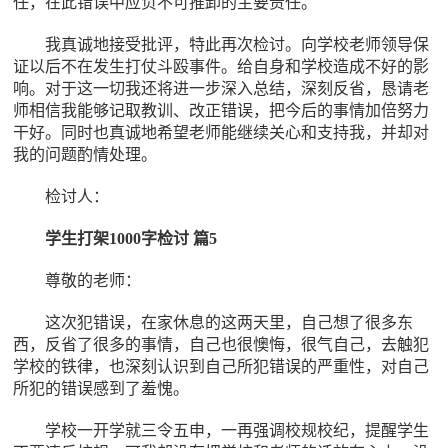
任，在此错误中应负不可推卸的主要责任。
我真诚地接受批评，特此再次检讨。向学校老师领导保
证以后不在发生打仗斗殴事件。给自身和学校造成不好的影
响。对于这一切我还将进一步深入总结，深刻反省，恳请老
师相信我能够记取教训、改正错误，把今后的事情加倍努力
干好。同时也真诚地希望老师能继续关心和支持我，并却对
我的问题酌情处理。
检讨人：
学生打架1000字检讨 篇5
尊敬的老师：
这次犯错误，在家休息的这两天里，自己想了很多东
西，反省了很多的事情，自己也很懊悔，很气自己，去触犯
学校的铁律，也深刻认识到自己所犯错误的严重性，对自己
所犯的错误感到了羞愧。
学校一开学就三令五申，一再强调校规校纪，提醒学生