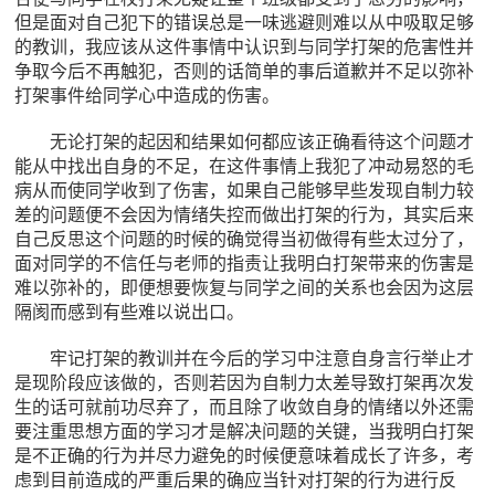
但是面对自己犯下的错误总是一味逃避则难以从中吸取足够
的教训，我应该从这件事情中认识到与同学打架的危害性并
争取今后不再触犯，否则的话简单的事后道歉并不足以弥补
打架事件给同学心中造成的伤害。
无论打架的起因和结果如何都应该正确看待这个问题才
能从中找出自身的不足，在这件事情上我犯了冲动易怒的毛
病从而使同学收到了伤害，如果自己能够早些发现自制力较
差的问题便不会因为情绪失控而做出打架的行为，其实后来
自己反思这个问题的时候的确觉得当初做得有些太过分了，
面对同学的不信任与老师的指责让我明白打架带来的伤害是
难以弥补的，即便想要恢复与同学之间的关系也会因为这层
隔阂而感到有些难以说出口。
牢记打架的教训并在今后的学习中注意自身言行举止才
是现阶段应该做的，否则若因为自制力太差导致打架再次发
生的话可就前功尽弃了，而且除了收敛自身的情绪以外还需
要注重思想方面的学习才是解决问题的关键，当我明白打架
是不正确的行为并尽力避免的时候便意味着成长了许多，考
虑到目前造成的严重后果的确应当针对打架的行为进行反