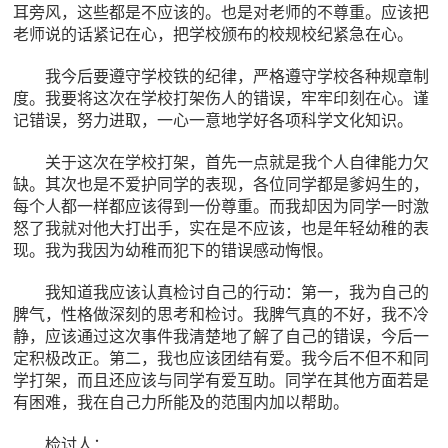
耳旁风，这些都是不应该的。也是对老师的不尊重。应该把
老师说的话紧记在心，把学校颁布的校规校纪紧急在心。
我今后要遵守学校铁的纪律，严格遵守学校各种规章制
度。我要将这次在学校打架伤人的错误，牢牢印刻在心。谨
记错误，努力进取，一心一意地学好各项科学文化知识。
关于这次在学校打架，首先一点就是我个人自律能力欠
缺。其次也是不爱护同学的表现，各位同学都是爹妈生的，
每个人都一样都应该得到一份尊重。而我却因为同学一时激
怒了我就对他大打出手，实在是不应该，也是年轻幼稚的表
现。我为我因为幼稚而犯下的错误感动悔恨。
我知道我应该认真检讨自己的行动：第一，我为自己的
脾气，性格做深刻的思考和检讨。我脾气真的不好，我不冷
静，应该通过这次事件我清楚地了解了自己的错误，今后一
定积极改正。第二，我也应该团结有爱。我今后不但不和同
学打架，而且还应该与同学有爱互助。同学在其他方面若是
有困难，我在自己力所能及的范围内加以帮助。
检讨人：