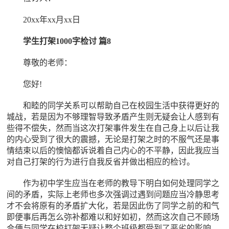
20xx年xx月xx日
学生打架1000字检讨 篇8
尊敬的老师：
您好!
和睦的同学关系可以帮助自己在校园生活中获得更好的
城战，若是因为不够理智导致矛盾产生则无疑会让人感到有
些得不偿失，然而当这次打架事件发生在自己身上以后让我
的内心受到了很大的震撼，无论是打架之时的不服气还是事
情结束以后的懊恼都诉说着自己内心的不平静，因此我应当
对自己打架的行为进行自我反省并做出相应的检讨。
作为初中学生应当在老师的教导下明白如何处理同学之
间的矛盾，实际上老师也多次强调过遇到问题应当冷静思考
才不会将原有的矛盾扩大化，若是因此伤了同学之前的和气
即便事后再怎么弥补都难以和好如初，然而这次自己不顾场
合便与同学在校打架无疑让整个班级都受到了恶劣的影响，