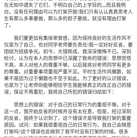
在无知中遗失了它们，不明白自己的上学目的„„而且我明
白，没有任何理由可以为打架开脱!我们只有认认真真思考人
生有那么多事要做，那么多的担子要挑，就没有理由打架
了。
我们要更加有集体荣誉感，因为保持良好的生活作风不
仅是为了自己，也对同学老师要负责任!我一定好好反省，要
团结为班级争光。如今，大错既成，我深深懊悔不已。深刻
检讨，认为在本人的思想中已深藏了致命的错误：思想觉悟
不高，本人对他人的尊重不够，以后我将对老师同学有更多
的尊重。对重要事项重视严重不足。平时生活作风懒散，如
果不是因为过于懒散也不至于如此。为了更好的认识错误，
也是为了让老师你能够相信学生我能够真正的改正自己的错
误，保证不再重犯，我将自己所犯的错误归结如下：
思想上的错误：对于自己的日常行为的重视不够。对于
这一点，我开始反省的时候并没有太在意，但是，经过深刻
的反省，我终于认识到了，这个错误才是导致我打架的重要
原因。试问：如果我很重视自己的日常行为，我自己会随意
打架吗?这个错误也反映到了我平时没有打架的时候。很多