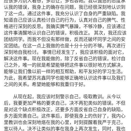
应该多为别人着想，多忍让，多包容她。我以诚恳的态度承
认我的错误，我身上的确存在问题，我已经很深刻地认识到
了这一点。通过这件事，我充分认识了自身的严重缺陷。我
知道自己应该认真检讨自己的行为，认真对自己的脾气、性
格进行深刻的反思。我确实脾气暴躁，不够冷静，应该通过
这件事清醒地认识自己的错误，积极改正。 其次，我还应该
团结同学。而我不但没有那样做，反而还破坏同学之间的安
定团结。在这一点上我做的也是十分十分的不够。再次进行
深刻地自我检讨。 事情已经发生了，我应该积极的面对它，
解决这件事。现在我能做的，除了反省自己的错误，检讨自
己之外，唯一的就是希望能够把这件事以很好地方式解决，
能够让我们像以前一样的相互帮助，和平友好的学习生活。
为此，我希望苏兆鑫同学也能够正确地认识这件事以及我们
之间的关系。希望她能够和我重归于好。
从现在起，我应该时刻警示自己，吸取教训。从今以
后，我要更加严格的要求自己，决不再犯类似的错误。不但
是对这个缺点积极改正，还要多方面反省自己自身的缺陷，
多方面完善自己。这件事后，即使我身上的伤好了，我内心
里教训也会深刻地烙在我的心里，时刻提醒着我严于克己，
宽以待人。决不让类似的事在我身上再次发生，同时，我也