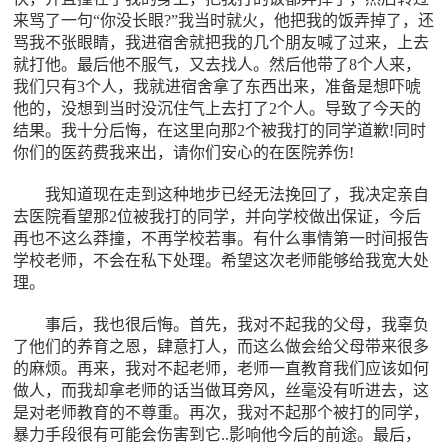
来骂了一句“你没长眼?”我当时就火，他把我的饭弄掉了，还
骂我不张眼睛，我进宿舍就把我的几个朋友喊了过来，上去
就打他。最后他不服气，又去找人。然后他带了8个人来，
我们只有3个人，我就进宿舍拿了东西出来，准备是想吓唬
他的，没想到当时没沉住气上去打了2个人。导致了今天的
结果。我十分后悔，在这里向那2个被我打的同学道歉!同时
你们的医药费我来出，请你们安心的在医院养伤!
我知道现在走到这种地步已经无法挽回了，我决定亲自
去医院看望那2位被我打的同学，并向学校做出保证，今后
再也不这么莽撞，不再学校若事。有什么事情第一时间报告
学校老师，不会在私下处理。希望这次老师能够给我宽大处
理。
事后，我也很后悔。首先，我对不起我的父母，我辜负
了他们的养育之恩，肆意打人，而这么做会给父母带来很多
的麻烦。再来，我对不起老师，老师一直教育我们应该如何
做人，而我却拿老师的话当做耳旁风，丝毫没有听进去，这
是对老师教育的不尊重。再次，我对不起那个被打的同学，
暴力手段很有可能会伤害到它..影响他今后的前途。最后，