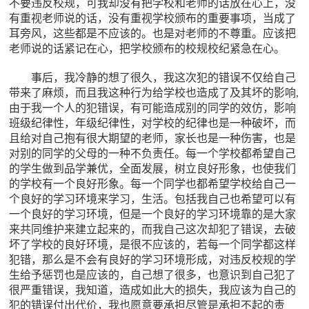
不要违反校规，可我却没有把学校和老师的话放在心上，没
有重视老师说的话，没有重视学校颁布的重要事项，当成了
耳旁风，这些都是不应该的。也是对老师的不尊重。应该把
老师说的话紧记在心，把学校颁布的校规校纪紧急在心。
事后，我冷静的想了很久，我这次犯的错误不仅给自己
带来了麻烦，而且我这种行为给学校也造成了及其坏的影响,
由于我一个人的犯错误，有可能造成别的同学的效仿，影响
班级纪律性，年级纪律性，对学校的纪律也是一种破坏，而
且给对自己抱有很大期望的老师，家长也是一种伤害，也是
对别的同学的父母的一种不负责任。每一个学校都希望自己
的学生做到品学兼优，全面发展，树立良好形象，也使我们
的学校有一个良好形象。每一个同学也都希望学校给自己一
个良好的学习环境来学习，生活。包括我自己也希望可以有
一个良好的学习环境，但是一个良好的学习环境靠的是大家
来共同维护来建立起来的，而我自己这次却犯了错误，去破
坏了学校的良好环境，是很不应该的，若每一个同学都这样
犯错，那么是不会有良好的学习环境形成，对违反校规的学
生给予惩罚也是应该的，自己想了很多，也意识到自己犯了
很严重错误，我知道，造成如此大的损失，我应该为自己的
犯的错误付出代价，我也愿意要承担尽管是承担不起的责