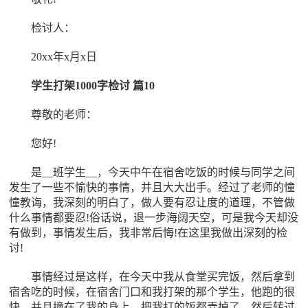
检讨人：
20xx年x月x日
学生打架1000字检讨 篇10
尊敬的老师：
您好!
是__班学生__，今天中午在宿舍吃饭的时候与同学之间
发生了一些不愉快的事情，并且大大出手。经过了老师的憧
憧教诲，我深刻的明白了，做人要有忍让度的道理，不管做
什么事情都要忍!俗话说，退一步海阔天空，可是我今天却没
有做到，事情发生后，我非常后悔!在这里我做出深刻的检
讨!
事情经过是这样，在今天中我从食堂买完饭，然后拿到
宿舍吃的时候，在宿舍门口和我打架的那个学生，他跑的很
快，并且撞在了我的身上，把我打的饭都弄掉了，然后转过