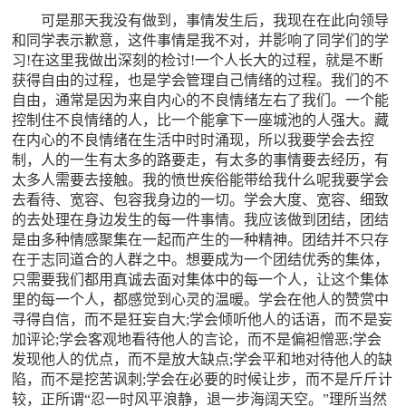
可是那天我没有做到，事情发生后，我现在在此向领导
和同学表示歉意，这件事情是我不对，并影响了同学们的学
习!在这里我做出深刻的检讨!一个人长大的过程，就是不断
获得自由的过程，也是学会管理自己情绪的过程。我们的不
自由，通常是因为来自内心的不良情绪左右了我们。一个能
控制住不良情绪的人，比一个能拿下一座城池的人强大。藏
在内心的不良情绪在生活中时时涌现，所以我要学会去控
制，人的一生有太多的路要走，有太多的事情要去经历，有
太多人需要去接触。我的愤世疾俗能带给我什么呢我要学会
去看待、宽容、包容我身边的一切。学会大度、宽容、细致
的去处理在身边发生的每一件事情。我应该做到团结，团结
是由多种情感聚集在一起而产生的一种精神。团结并不只存
在于志同道合的人群之中。想要成为一个团结优秀的集体，
只需要我们都用真诚去面对集体中的每一个人，让这个集体
里的每一个人，都感觉到心灵的温暖。学会在他人的赞赏中
寻得自信，而不是狂妄自大;学会倾听他人的话语，而不是妄
加评论;学会客观地看待他人的言论，而不是偏袒憎恶;学会
发现他人的优点，而不是放大缺点;学会平和地对待他人的缺
陷，而不是挖苦讽刺;学会在必要的时候让步，而不是斤斤计
较，正所谓“忍一时风平浪静，退一步海阔天空。”理所当然