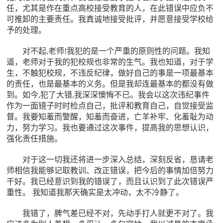
任，尤其是作在重点高校接受教育的人，在此错误中应负不
可推卸的主要责任。我真诚地接受批评，并愿意接受学校给
予的处理。
对不起,老师!我犯的是一个严重的原则性的问题。我知
道，老师对于我的犯校规也非常的生气。我也知道，对于学
生，不触犯校规，不违反纪律，做好自己的事是一项最基本
的责任，也是最基本的义务。但是我却连最基本的都没有做
到。如今,犯了大错,我深深懊悔不已。我会以这次违纪事件
作为一面镜子时时检点自己，批评和教育自己，自觉接受监
督。我要知羞而警醒，知羞而奋进，亡羊补牢、化羞耻为动
力，努力学习。我也要通过这次事件，提高我的思想认识，
强化责任措施。
对于这一切我还将进一步深入总结，深刻反省，恳请老
师相信我能够记取教训、改正错误，把今后的事情加倍努力
干好。我已经意识到我的错误了，而且认识到了此次错误严
重性。 我知道我那天确实是太冲动，太不冷静了。
我错了，脾气差已经不对，先动手打人就更不对了。我