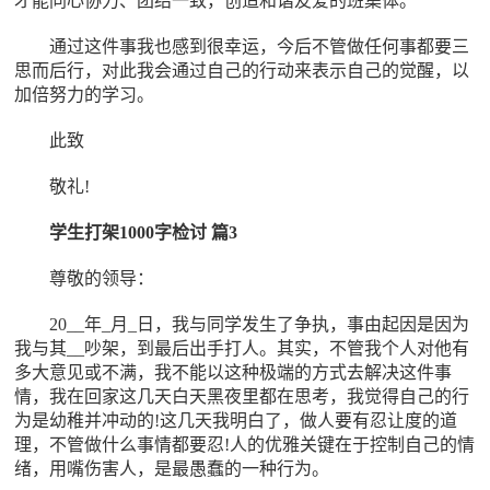
才能同心协力、团结一致，创造和谐友爱的班集体。
通过这件事我也感到很幸运，今后不管做任何事都要三
思而后行，对此我会通过自己的行动来表示自己的觉醒，以
加倍努力的学习。
此致
敬礼!
学生打架1000字检讨 篇3
尊敬的领导：
20__年_月_日，我与同学发生了争执，事由起因是因为
我与其__吵架，到最后出手打人。其实，不管我个人对他有
多大意见或不满，我不能以这种极端的方式去解决这件事
情，我在回家这几天白天黑夜里都在思考，我觉得自己的行
为是幼稚并冲动的!这几天我明白了，做人要有忍让度的道
理，不管做什么事情都要忍!人的优雅关键在于控制自己的情
绪，用嘴伤害人，是最愚蠢的一种行为。