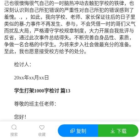
己也很懊悔很气自己的一时脑热冲动去触犯学校的铁律，也
深刻认识到自己所犯错误的严重性对自己所犯的错误感到了
羞愧。.，，如此，我向学校、老师、家长保证往后的日子里
类似的暴-力事件不再发生、参与，不会凭借一时的哥们义气
而扰乱大局，严格遵守学校规章制度，大力开展自我批评与
反省，通过此次事件总结得失。不断完善自身品性、素质，
争做一名合格的中学生。为将来步入社会做最充分的准备。
至此，我也愿意接受校方给予的处分。
检讨人：
20xx年xx月xx日
学生打架1000字检讨 篇13
尊敬的班主任老师：
您好！
我是，我对于自己今天的行为深深地感到自责，因为自
复制
下载
搜索
收藏
己在学校打架了，打架的行为是非常恶劣的，当然，这样的