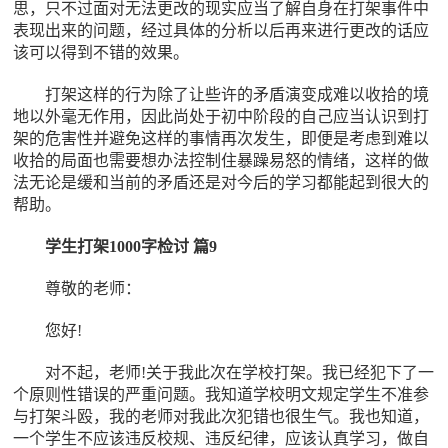
思，只不过面对无法更改的现实应当了解自身在打架事件中
表现出来的问题，经过具体的分析以后再来进行更改的话应
该可以得到不错的效果。
打架这样的行为除了让些许的矛盾演变成难以收拾的境
地以外毫无作用，因此尚处于初中阶段的自己应当认识到打
架的危害性并避免这样的事情再次发生，即便是考虑到难以
收拾的局面也需要想办法控制住暴躁易怒的情绪，这样的做
法无论是缓和当前的矛盾还是对今后的学习都能起到很大的
帮助。
学生打架1000字检讨 篇9
尊敬的老师：
您好!
对不起，老师!关于我此次在学校打架。我已经犯下了一
个原则性错误的严重问题。我知道学校明文规定学生不准参
与打架斗殴，我的老师对我此次犯错也很生气。我也知道，
一个学生不应该违反校规、违反纪律，应该认真学习，做自