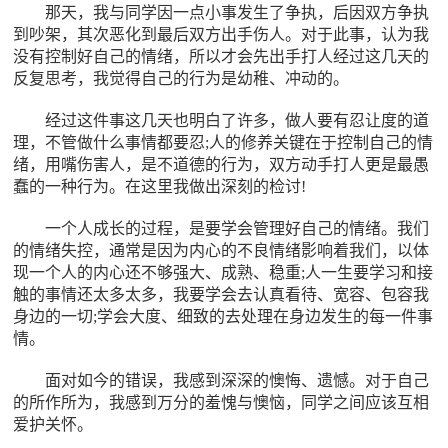
那天，我与同学因一点小事发生了争执，后因双方争执
到吵架，其次恶化到最后双方出手伤人。对于此事，认为我
没有控制好自己的情绪，所以才会先出手打人经过这几天的
反复思考，我觉得自己的行为是幼稚、冲动的。
经过这件事这几天也明白了许多，做人要有忍让度的道
理，不管做什么事情都要忍;人的修养关键在于控制自己的情
绪，用嘴伤害人，是不道德的行为，双方动手打人更是最愚
蠢的一种行为。在这里我做出深刻的检讨!
一个人成长的过程，是要学会管理好自己的情绪。我们
的情绪失控，通常是因为内心的不良情绪影响着我们，以体
现一个人的内心还不够强大、成熟、稳重;人一生要学习和接
触的事情还太多太多，我要学会去认真看待、宽容、包容我
身边的一切;学会大度、细致的去处理在身边发生的每一件事
情。
面对如今的错误，我感到深深的懊悔、遗憾。对于自己
的所作所为，我感到万分的羞愧与懊恼，同学之间应该互相
爱护关怀。