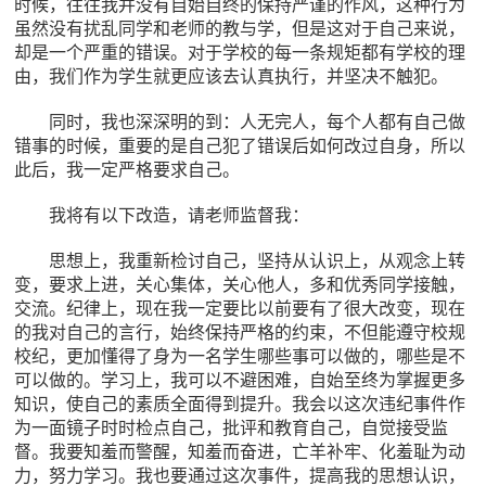
时候，往往我并没有自始自终的保持严谨的作风，这种行为
虽然没有扰乱同学和老师的教与学，但是这对于自己来说，
却是一个严重的错误。对于学校的每一条规矩都有学校的理
由，我们作为学生就更应该去认真执行，并坚决不触犯。
同时，我也深深明的到：人无完人，每个人都有自己做
错事的时候，重要的是自己犯了错误后如何改过自身，所以
此后，我一定严格要求自己。
我将有以下改造，请老师监督我：
思想上，我重新检讨自己，坚持从认识上，从观念上转
变，要求上进，关心集体，关心他人，多和优秀同学接触，
交流。纪律上，现在我一定要比以前要有了很大改变，现在
的我对自己的言行，始终保持严格的约束，不但能遵守校规
校纪，更加懂得了身为一名学生哪些事可以做的，哪些是不
可以做的。学习上，我可以不避困难，自始至终为掌握更多
知识，使自己的素质全面得到提升。我会以这次违纪事件作
为一面镜子时时检点自己，批评和教育自己，自觉接受监
督。我要知羞而警醒，知羞而奋进，亡羊补牢、化羞耻为动
力，努力学习。我也要通过这次事件，提高我的思想认识，