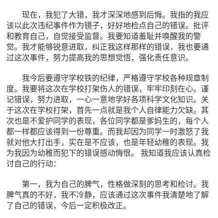
现在，我犯了大错，我才深深地感到后悔。我指的我应
该以此次违纪事件作为镜子，好好地检点自己的错误。批评
和教育自己，自觉接受监督。我要知道羞耻并唤醒我的警
觉。我才能够锐意进取，纠正我这样那样的错误，我也要通
过这次事件，努力提高我的思想觉悟，强化责任意识。
我今后要遵守学校铁的纪律，严格遵守学校各种规章制
度。我要将这次在学校打架伤人的错误，牢牢印刻在心。谨
记错误，努力进取，一心一意地学好各项科学文化知识。关
于这次在学校打架，首先一点就是我个人自律能力欠缺。其
次也是不爱护同学的表现，各位同学都是爹妈生的，每个人
都一样都应该得到一份尊重。而我却因为同学一时激怒了我
就对他大打出手，实在是不应该，也是年轻幼稚的表现。我
为我因为幼稚而犯下的错误感动悔恨。 我知道我应该认真检
讨自己的行动：
第一，我为自己的脾气，性格做深刻的思考和检讨。我
脾气真的不好，我不冷静，应该通过这次事件我清楚地了解
了自己的错误，今后一定积极改正。