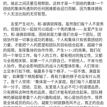
的，彼此之间还要互相帮助，这样才是一个团结的集体!一个
团结的集体所遇到的任何困难都会迎刃而解，因为集体拥有
个人无法比拟的无穷智慧。
友爱产生动力，和-谐铸就辉煌。虽然我们每个人不是秀
的，但我们在一起就可以组成一个秀的集体――友爱产生动
力，和-谐铸就辉煌，团结就是力量!我们也是一个团队，团
结协作是一切事业成功的基础，个人和集体只有依靠团结的
力量，才能把个人的愿望和团队的目标结合起来，超越个体
的局限，发挥集体的协作作用，产生1+1>2的效果。我们在
同一个单位工作，每个人的工作，都有相对的独立性，又都
与全局相关联，如果一个人只顾自己，不顾他人，不肯与他
人协作，势必会影响团队的战斗力和整体形象。人们常说：
立足本行如下棋，输赢系于每个棋子，“一招不慎，满盘皆
输”，如果整个棋局都输了，再有力量的棋子也没有什么用
了。我个人觉得：“集体是一个大家庭，我们每个人都是其
中一分子。团结、互助、友爱是人生必不可少的道德品质，
只有拥有这种优秀的品质，我们才能有机结合起来。团队精
神的基础是尊重个人的兴趣和成就，核心是协同合作，境界
是全体成员的向心力、凝聚力!树欲静而风不止，真正的自由