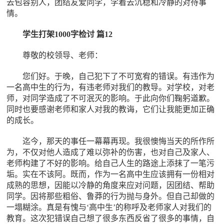
去包容别人，团结友爱同学，学着去沉稳和冷静的对待事
情。
学生打架1000字检讨 篇12
尊敬的校领导、老师：
您们好。于晚，自己犯下了不可宽宥的错误。有违作为
一名高中生的行为，有违老师对我们的教导。对学校，对老
师，对同学造成了不可泯灭的影响。于此向你们鞠躬道歉。
同时也要感谢老师和家人对我的教诲，它们让我能更加正确
的成长。
迄今，那天的事任一幕幕再现。我很懊悔当天的所作所
为，不仅对他人造成了难以弥补的伤害，也对自己及家人、
老师构建了不好的影响。给自己人生的路途上添抹了一笔污
垢。实在不该阿。既而，作为一名高中生应该拥有一份相对
成熟的思想，因能以冷静的角度来应对问题，因团结、帮助
同学。因将那些粗俗、鲁莽的行为抛与身外。但自己却做的
一塌糊涂。真是有愧与‘高中生’的称呼及老师家人对我们的
教育。这次犯错误自己想了很多东西反省了很多的事情，自