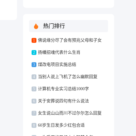
措
热门排行
优
佛说缘分尽了会有预兆父母和子女
1
益的
扬幡招魂代表什么生肖
2
煤改电项目实施总结
3
当别人说上飞机了怎么幽默回复
4
强技
计算机专业实习总结1000字
5
己的
关于安葬说四句有什么说法
6
女生说山山而川不过尔尔怎么回复
7
60岁生日发多少红包合适
8