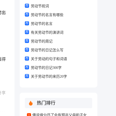
荐
劳动节祝词
付出
荐
劳动节的名言有哪些
荐
劳动节的名言
荐
有关劳动节的演讲词
荐
劳动节的周记
荐
劳动节的日记怎么写
荐
值得
关于劳动的句子和词语
荐
劳动节的日记300字
荐
关于劳动节的来历20字
。
分享
热门排行
己的
佛说缘分尽了会有预兆父母和子女
1