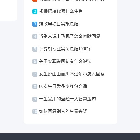
扬幡招魂代表什么生肖
2
价
煤改电项目实施总结
3
当别人说上飞机了怎么幽默回复
4
计算机专业实习总结1000字
5
关于安葬说四句有什么说法
6
女生说山山而川不过尔尔怎么回复
7
60岁生日发多少红包合适
8
一生受用的圣经十大智慧金句
9
如何回复别人的生意兴隆
10