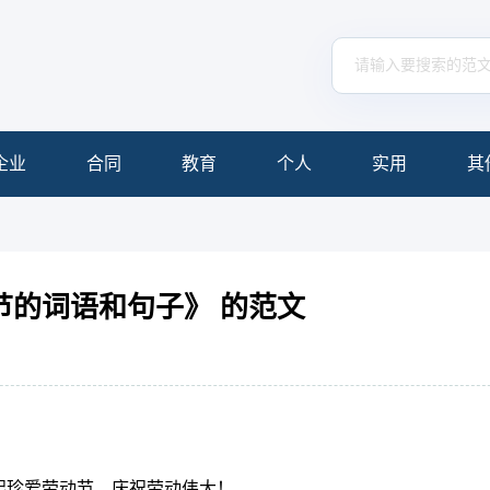
企业
合同
教育
个人
实用
其
节的词语和句子》 的范文
一起珍爱劳动节，庆祝劳动伟大！