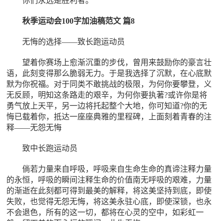
你们永远是胜利者。
秋季运动会100字加油稿范文 篇8
无悔的选择――致长跑运动员
望着你赛场上愈渐沉重的步伐，曾用来鼓励你的豪言壮
语，此刻变得那么脆弱无力。于是我选择了沉默，在心底默
默为你祝福。对于同类不敢挑战的极限，为何你要攀登，义
无反顾，明知这条路走的艰辛，为何你要执著?或许你是将
勇气放上天平，另一边将托起整个大地，你可知道?你的无
悔已载着你，抵达一座座典雅的里程碑，上面刻着青春的注
释――无怨无悔
致中长跑运动员
倘若力量来自呼吸，呼吸来自生命生命的真谛注释力量
的永恒，呼吸的瞬间注释生命的价值南无呼吸的艰难，力量
的渐逝在此刻都可得到最美的解释，将这美坚持到底，即使
失败，也觉得无怨无悔，将这美永驻心底，即使深锁，也永
不会退色，所有的这一切，都将在心灵的空中，如彩虹一