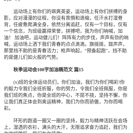
运动场上有你们的飒爽英姿，运动场上有你们拼搏的身
影，应对漫漫的征程，你没有畏惧和退缩，任汗水打湿脊
背，任疲惫爬满全身，依然分离追赶，仅有一个目标，仅有
一个信念，为班级赢得荣誉，拼搏吧，我为你们呐喊，加
油！ 加油吧，运动健儿们！阵阵有力的步伐，声声有劲的呐
喊，运动场上洒下我们青春的点点滴滴。旗摇摇，鼓声声，
那里挡不助的是青春活力；枪声响起，“预备起跑”，挡不助
的是健儿们如火般的气势。
秋季运动会100字加油稿范文 篇15
(x)班的全体运动员们，你们加油，我们为你们喝彩!你
的毅力令我们全班折服，你的努力，令我们全班佩服，你是
我们班的焦点，你是全班的中心，不屈不挠，坚持不懈，你
让我们真正体会到奥运精神，我们为你而骄傲，为你而喝
彩。
环形的跑道一圈又一圈的坚持，毅力与精神活跃在会场
上，湿透的衣衫，满头的大汗，无限追求奋力追赶，我们为