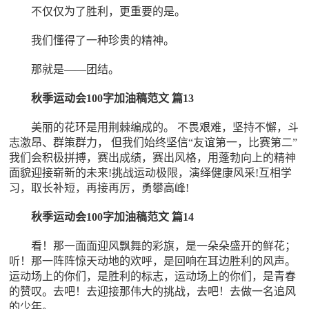
不仅仅为了胜利，更重要的是。
我们懂得了一种珍贵的精神。
那就是――团结。
秋季运动会100字加油稿范文 篇13
美丽的花环是用荆棘编成的。 不畏艰难，坚持不懈，斗
志激昂、群策群力， 但我们始终坚信“友谊第一，比赛第二”
我们会积极拼搏，赛出成绩，赛出风格，用蓬勃向上的精神
面貌迎接崭新的未来!挑战运动极限，演绎健康风采!互相学
习，取长补短，再接再厉，勇攀高峰!
秋季运动会100字加油稿范文 篇14
看！那一面面迎风飘舞的彩旗，是一朵朵盛开的鲜花；
听！那一阵阵惊天动地的欢呼，是回响在耳边胜利的风声。
运动场上的你们，是胜利的标志，运动场上的你们，是青春
的赞叹。去吧！去迎接那伟大的挑战，去吧！去做一名追风
的少年。