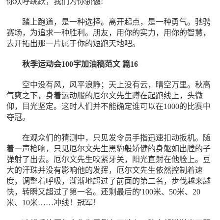
你欢呼跳跃，我们为你骄傲!
踏上跑道，是一种选择。离开起点，是一种勇气。驰骋
赛场，为追求一种胜利。朋友，用你的实力，用你的智慧，
去开拓出那一片属于你的短跑天地吧。
秋季运动会100字加油稿范文 篇16
空中没有风，风平浪静；天上没有云，晴空万里。秋高
气爽之下，身着运动服的厄尔文先生蹲在起跑线上，头微
仰，目光坚定。这时人们并不能确定谁可以在1000的比赛中
夺冠。
在观众们的猜测中，只见发令员手指迅速扣动扳机。随
着一声枪响，只见厄尔文先生黑豹般矫健的身躯如出膛的子
弹射了出去。厄尔文先生咬紧牙关，阳光直射在他脸上。豆
大的汗珠并没有影响他的发挥，厄尔文先生依然控制着速
度，调整着呼吸，渐渐地超过了前面的第二名，步伐越来越
快，转瞬又超过了第一名。还剩最后的'100米、50米、20
米、10米……冲线！冠军！