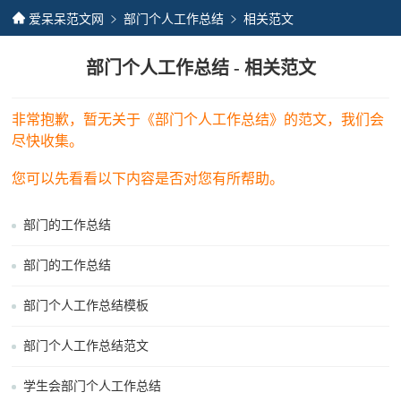
爱呆呆范文网
部门个人工作总结
相关范文
部门个人工作总结 - 相关范文
非常抱歉，暂无关于《部门个人工作总结》的范文，我们会
尽快收集。
您可以先看看以下内容是否对您有所帮助。
部门的工作总结
部门的工作总结
部门个人工作总结模板
部门个人工作总结范文
学生会部门个人工作总结