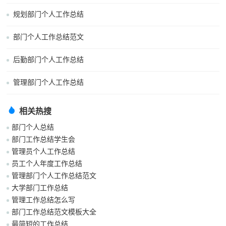
规划部门个人工作总结
部门个人工作总结范文
后勤部门个人工作总结
管理部门个人工作总结
相关热搜
部门个人总结
部门工作总结学生会
管理员个人工作总结
员工个人年度工作总结
管理部门个人工作总结范文
大学部门工作总结
管理工作总结怎么写
部门工作总结范文模板大全
最简短的工作总结