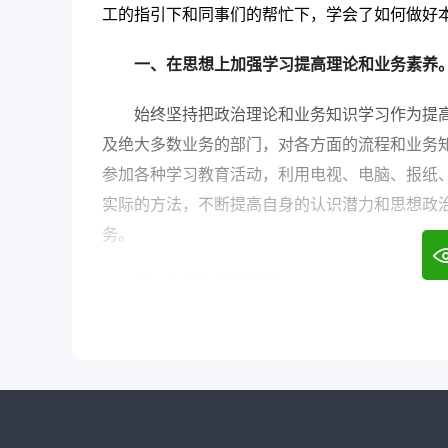
工的指引下和同事们的帮忙下，学会了如何做好
4. 分享经验：乐于分享自己的工作经验和
一、在思想上加强学习提高理论和业务素养
二、工作展望
始终坚持把政治理论和业务知识学习作为提
未来，我希望在工作中继续保持高效和创新
及绝大多数业务的部门，对各方面的流程和业务
演更重要的角色，做出更多的贡献。我相信，只
参加各种学习教育活动，利用电视、电脑、报纸
长和进步！
实际的方法，不断提高自身的认识潜力和思想政
务。
二、业务上勤学好问。
平常主动向领导、同事请教，用心参加各种
经验，进一步提高办事效率。
三、工作上保质保量。