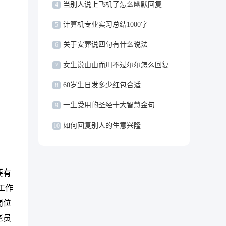
当别人说上飞机了怎么幽默回复
4
计算机专业实习总结1000字
5
关于安葬说四句有什么说法
6
女生说山山而川不过尔尔怎么回复
7
60岁生日发多少红包合适
8
一生受用的圣经十大智慧金句
9
如何回复别人的生意兴隆
10
要有
工作
岗位
老员