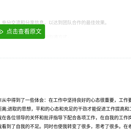
任，充分交流和分享信息，以达到团队合作的最佳效果。
点击查看原文
求和想法，量身定制适当的沟通方式。
挥各自的优势和能力，确保工作效率和质量。
，不断提升自己和团队的能力和水平。
拓展自己的工作领域和深度。
的工作从中得到了一些体会：在工作中坚持良好的心态很重要，工作
距离;进取的思想，平和的心态和充足的干劲才能促进工作提高和
目标，自我创新和提升。
我在各位领导的关怀和批评指导下配合各项工作，在自我的工作
和建议，及时改正自己的不足。
我看到了自我的不足。同时也使我转变了很多，思考了很多。在