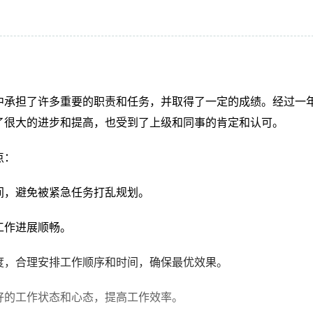
司与其他通用数控机床产生明显的差异。
。就是没有独自形成一单的销售。这里固然有开发市场困难的原
在这一年的时间里，自己也不断地去一线市场调查和销售过，城
不断地失败中总结思考，也就加强了自己的业务能力。
中承担了许多重要的职责和任务，并取得了一定的成绩。经过一
要负责装备类产品的宣传和市场管理。之前一年的锻炼相信能让
了很大的进步和提高，也受到了上级和同事的肯定和认可。
也有一定的规划和思考：
点：
时间，避免被紧急任务打乱规划。
工作进展顺畅。
程度，合理安排工作顺序和时间，确保最优效果。
良好的工作状态和心态，提高工作效率。