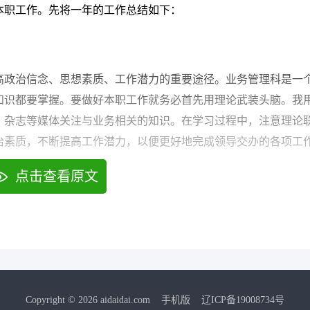
本职工作。先将一年的工作总结如下：
成果，帮助他人成长和进步。
。
高政治信念、思想素质、工作潜力的重要途径。业务管理科是一
，不断提升自己的专业技能和管理能力，同时，也希望能在团队
知识都要掌握。要做好本职工作就务必首先用理论武装头脑。我
要保持一颗积极进取、持续学习的心态，我一定能够在职场中不
、杂志等媒体关注与业务相关的知识。在学习过程中，注意理论
治素质，不断提高工作潜力，以便更好地完成领导交办的各项工
点击查看原文
形式的学习，切实提高了业务知识和技能，并在实际工作中不断
Copyright © 2026 aidaidai.com
手机版
辽ICP备19008734号