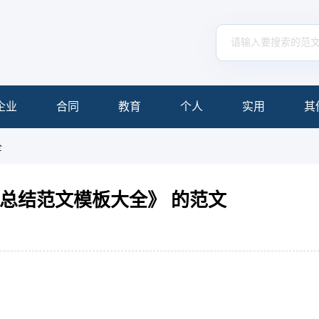
企业
合同
教育
个人
实用
其
全
作总结范文模板大全》 的范文