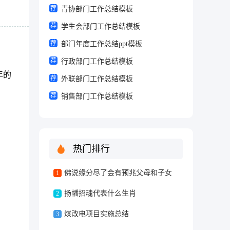
荐
青协部门工作总结模板
荐
学生会部门工作总结模板
因，
荐
部门年度工作总结ppt模板
市农
荐
行政部门工作总结模板
年的
荐
外联部门工作总结模板
自己
荐
销售部门工作总结模板
热门排行
佛说缘分尽了会有预兆父母和子女
1
扬幡招魂代表什么生肖
2
煤改电项目实施总结
3