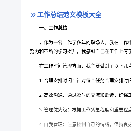
需求使组专机床系列化标准化，这样才能令我公
工作总结范文模板大全
其次，在这一年的工作当中也有深深的遗憾
但通过反思，也有自己业务能力不够强的因素。
一、工作总结
村也都走访过。但是始终无功而返。但是通过在
，作为一名工作了多年的职场人，我在工作
现在自己从装备营销部调到了营销中心，主
努力和不断的学习提升，我感到自己在工作上有
今后的工作更加得心应手。对于今后的工作自己
在工作时间管理方面，我主要做到了以下几
一是要努力做好自己的本职工作，...
1. 合理安排时间：针对每个任务合理安排
2. 高效沟通：通过及时的交流和反馈，确保
3. 管理优先级：根据工作紧急程度和重要
4. 自我管理：注意控制自己的情绪，保持