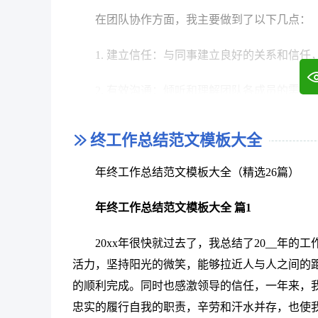
在团队协作方面，我主要做到了以下几点：
1. 建立信任：与同事建立良好的关系和信
2. 有效沟通：倾听和理解团队各成员的需
3. 分工明确：合理分配工作任务，充分发
终工作总结范文模板大全
4. 共同成长：与团队成员共同学习和成长
年终工作总结范文模板大全（精选26篇）
在个人成长方面，我主要做到了以下几点：
年终工作总结范文模板大全 篇1
1. 不断学习：主动学习新知识和新技能，
20xx年很快就过去了，我总结了20__年
活力，坚持阳光的微笑，能够拉近人与人之间的
2. 主动思考：思考工作背后的本质问题和
的顺利完成。同时也感激领导的信任，一年来，
3. 接受反馈：虚心接受上级和同事的反馈
忠实的履行自我的职责，辛劳和汗水并存，也使