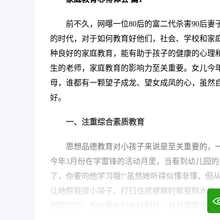
前不久，网曝一位80后的富二代杀害90后
的时代，对于如何教育好他们，社会、学校和家庭
种良好的家庭教育，能有助于孩子的健康的心理
生的老师，家庭教育的影响力至关重要。女儿今
母，谁都有一颗望子成龙、望女成凤的心，虽然
好。
一、注重综合素质教育
思想品德教育对小孩子来说是至关重要的，
今年3月份在学雷锋的活动月里，当看到幼儿园的
了，你要向他学习哦!”虽然她听得似懂非懂，但
让她帮我提小袋子、打扫住房楼梯时帮我倒水等
团结同学，和小朋友们友好相处，并且常常自豪地