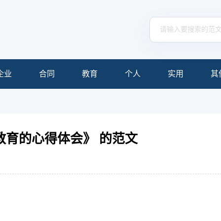
企业
合同
教育
个人
实用
其
教育的心得体会》 的范文