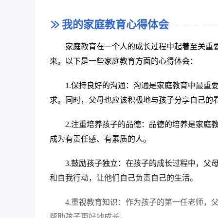
二、注意学习方式方法
我的家庭教育心得体会
每天我总要抽时间看看女儿班上的博客，看
家庭教育在一个人的成长过程中起着至关重
幼儿园的学习情况如何，找出她的缺点，要求老
来。以下是一些家庭教育方面的心得体会：
自信了很多，上课也敢举手发言了。
1.保持良好的沟通：沟通是家庭教育中最重
在家里我深信寓教于乐，不强制她去读书，
求。同时，父母也应该积极地与孩子分享自己的
慧树》、《双语不用教》等她喜欢的碟片，让她
2.注重培养孩子的品德：品德的培养是家庭
三、重视感恩教育
成为有责任感、有素质的人。
每年三八妇女节，幼儿园都会开展感恩教育
3.鼓励孩子独立：在孩子的成长过程中，父
我爱你”时我会热泪盈眶，也许她并不明白其中涵义
和自我行动，让他们自己负责自己的生活。
4.重视教育知识：作为孩子的第一任老师，
帮助孩子更好地成长。