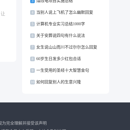
煤改电项目实施总结
3
当别人说上飞机了怎么幽默回复
4
。让
计算机专业实习总结1000字
5
关于安葬说四句有什么说法
6
女生说山山而川不过尔尔怎么回复
7
60岁生日发多少红包合适
8
一生受用的圣经十大智慧金句
9
如何回复别人的生意兴隆
10
视为完全理解并接受该声明