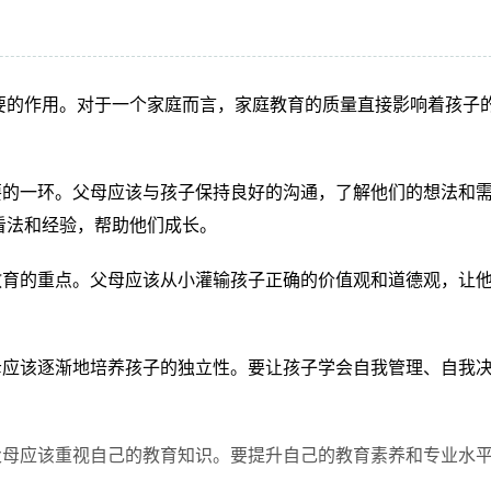
看她每天在幼儿园的学习和生活情况，回家后不时的考考她，看
要的作用。对于一个家庭而言，家庭教育的质量直接影响着孩子
师帮忙改正。上个学期女儿胆子较小，通过家园共同教育，这个
要的一环。父母应该与孩子保持良好的沟通，了解他们的想法和
毕竟还是孩子，而是投其所好让她看《儿童早教新方法》、《小
看法和经验，帮助他们成长。
从动画游戏中学习或者玩玩具时告诉她如何简单的数数方法。
教育的重点。父母应该从小灌输孩子正确的价值观和道德观，让
亲子活动，这个活动非常有意义，当活动中女儿抱着我说：“妈妈
母应该逐渐地培养孩子的独立性。要让孩子学会自我管理、自我
，但我听后却感触颇深，结婚九年...
父母应该重视自己的教育知识。要提升自己的教育素养和专业水