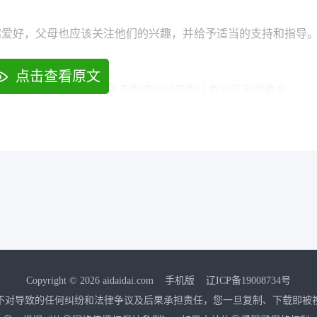
趣爱好，父母也应该关注他们的兴趣，并给予适当的支持和指导
点击查看原文
希望每个家长都能够在孩子的成长过程中认真对待家庭教育。
Copyright © 2026 aidaidai.com
手机版
辽ICP备19008734号
不对导致的任何纠纷和法律争议及后果承担责任，您一旦复制、下载即被