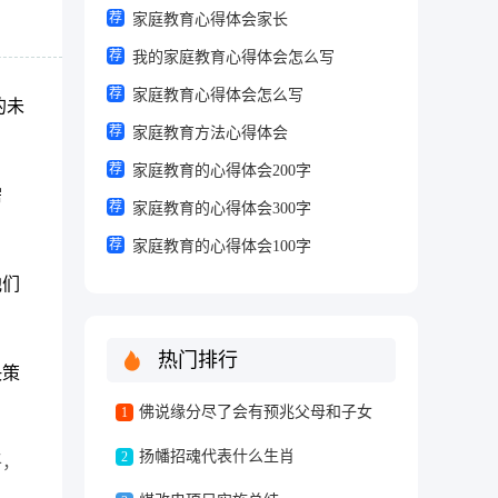
荐
家庭教育心得体会家长
荐
我的家庭教育心得体会怎么写
她在
荐
家庭教育心得体会怎么写
的未
学期
荐
家庭教育方法心得体会
荐
家庭教育的心得体会200字
需
小智
荐
家庭教育的心得体会300字
荐
家庭教育的心得体会100字
他们
，
热门排行
决策
佛说缘分尽了会有预兆父母和子女
1
扬幡招魂代表什么生肖
2
平，