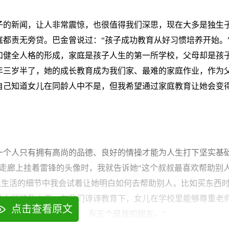
妻子的新闻，让人非常震惊，也很值得我们深思，现在大多是独生
都责无旁贷。巴金曾说过：“孩子成功教育从好习惯培养开始。
和健全人格的形成，家庭是孩子人生的第一所学校，父母却是孩
年三岁半了，她的成长教育成为我们家、最难的家庭作业，作为
自己知道女儿在同龄人中不是，但我希望通过家庭教育让她会变
一个人只有拥有高尚的品德、良好的情操才能为人生打下坚实基
走廊上挂着雷锋的头像时，我就告诉她“这个叔叔最喜欢帮助别
从生活的细节中我会试着让她明白如何去帮助别人，比如买东西
她力所能及之事。在我们谆谆教育下，女儿在学校里能够尊重老
点击查看原文
说：“我有好多的同学，有五个是我的朋友。”